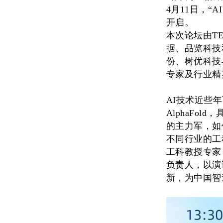
4月11日，“
AI
开启。
本次论坛
由T
据、品览科技
份、
树
优科技
专家及行业精
A
I技术近些年
AlphaF
的主力军，如
不同行业的工
工科教授专家
负责人，以演
新，为中国智