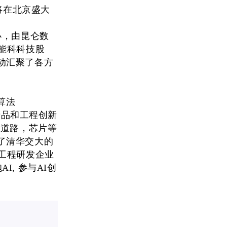
将在北京
盛大
办，由
昆仑数
能科科
技股
动汇聚了各方
算法
产品和工程创新
，道路，芯片等
了清华交大的
工程研发企业
, 参与AI创