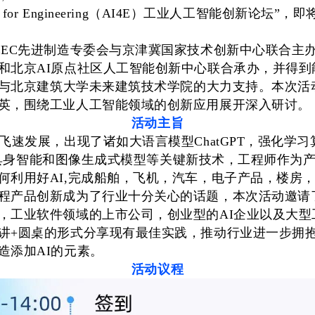
 for Engineering（AI4E）
工业人工智能创新论坛
”，即
EEC先进制造专委会与京津冀国家技术创新中心联合主
和北京
AI原点社区人工智能创新
中
心联合承办，并得到
与北京建筑大学未来建筑技术学院
的
大力支持。本次活
英，围绕
工业人工智能领
域的创新应用展开深入研讨
。
活动主旨
飞速发展，出现了诸如大语言模型ChatGPT，强化学习
old，具身智能和图像生成式模型等关键新技术，工程师作为
何利用好AI,完成船舶，飞机，汽车，电子产品，楼房
程产品创新成为了行业十分关心的话题，本次活动邀请
，工业软件领域的上市公司，创业型的AI企业以及大型
讲+圆桌的形式分享现有最佳实践，推动行业进一步拥抱AI
造添加AI的元素。
活动议程