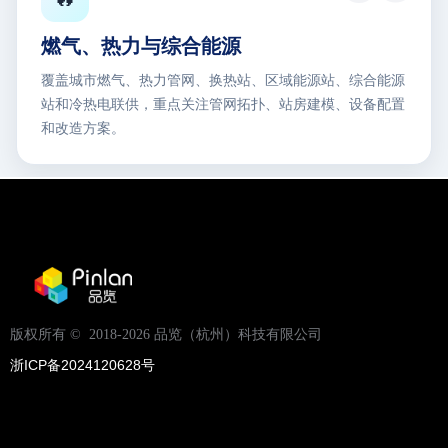
燃气、热力与综合能源
覆盖城市燃气、热力管网、换热站、区域能源站、综合能源
站和冷热电联供，重点关注管网拓扑、站房建模、设备配置
和改造方案。
🔧
能源装备与工程服务
覆盖电力装备、储能装备、风电装备、核电装备、油气装
版权所有 ©  2018-2026
品览（杭州）科技有限公司
备、设计院和 EPC，重点关注模型解析、自动出图、BOM
清单和工程交付。
浙ICP备2024120628号