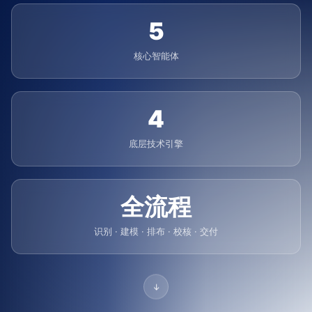
5
核心智能体
4
底层技术引擎
全流程
识别 · 建模 · 排布 · 校核 · 交付
↓