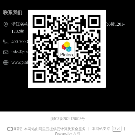
🔍
联系我们
浙江省杭州市钱塘区白杨街道2号大街501号海聚中心6幢1201-
咨询智能体
1202室
设计输入识别
400-700-8700
面向能源项目前期，将任务书、图纸、规范、历史项目和客
info@pinlandata.com
户诉求转化为可执行的场景清单、设计边界和实施路径。
www.pinlandata.com
💡
方案智能体
方案智能生成
浙ICP备2024120628号
面向电站、电网、新能源、油气和综合能源项目，智能生成
本网站支持
IPv6
本网站由阿里云提供云计算及安全服务
场站布置、设备配置、路径规划和多方案比选。
Powered by 万网