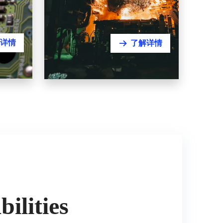
详情
了解详情
뀠
资源、材料与冶金
矿山 | 钢铁 | 有色 | 建材 | 循环材
料
ilities