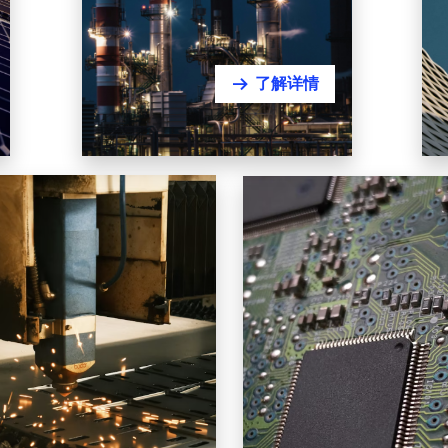
了解详情
뀠
pment Manufacturing
Electronics & High-Tech
Manufacturing
备制造
电子与高科技制
设备｜专用设备｜电气装备
服务器｜通信｜半导体设备｜