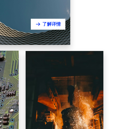
了解详情
뀠
Resources, Materials & Metallurgy
造
资源、材料与冶金
精密结构件
矿山 | 钢铁 | 有色 | 建材 | 循环
材料